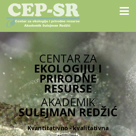
CENTAR ZA
EKOLOGIJU I
PRIRODNE
RESURSE
AKADEMIK
SULEJMAN REDŽIĆ
Kvantitativno - kvalitativna