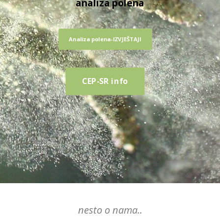
analiza polena
Analiza polena-IZVJEŠTAJI
CEP-SR info
nesto o nama..